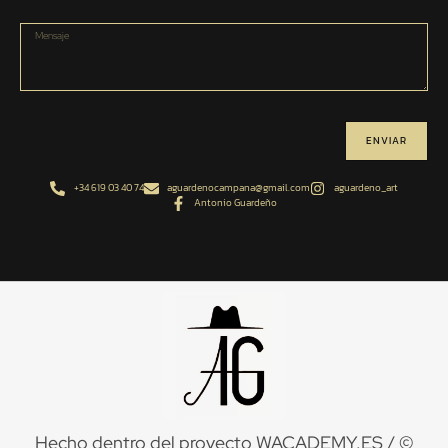
ENVIAR
+34 619 03 40 74
aguardenocampana@gmail.com
aguardeno_art
Antonio Guardeño
Hecho dentro del proyecto
WACADEMY.ES
/ ©